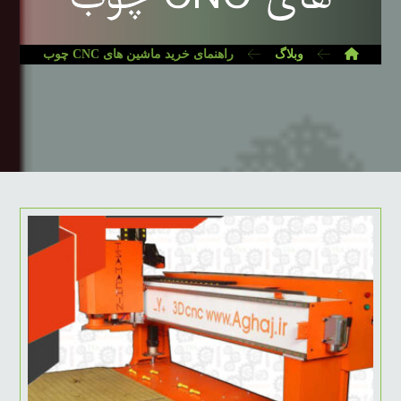
وبلاگ
راهنمای خرید ماشین های CNC چوب