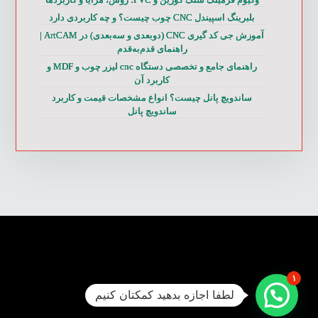
بلبرینگ اسپیندل CNC چوب چیست؟ و چه کاربردی دارد
آموزش جی کد گیری CNC (دوبعدی و سه‌بعدی) در ArtCAM |
راهنمای قدم‌به‌قدم
راهنمای جامع و تخصصی دستگاه cnc لیزر چوب و MDF و
کاربرد آن
ساندویچ پانل چیست؟ انواع مشخصات قیمت و کاربرد
ساندویچ پانل
۱
لطفا اجازه بدهید کمکتان کنیم