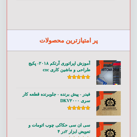
پر امتیازترین محصولات
آموزش اپراتوری آرتکم ۲۰۱۸- پکیج
طراحی و ماشین کاری cnc
امتیاز
۵.۰۰
از ۵
فیدر - پیش برنده - جلوبرنده قطعه کار
سری DKV۲۰۰۰
امتیاز
۵.۰۰
از ۵
سی ان سی حکاکی چوب اتومات و
تعویض ابزار ۲در ۴