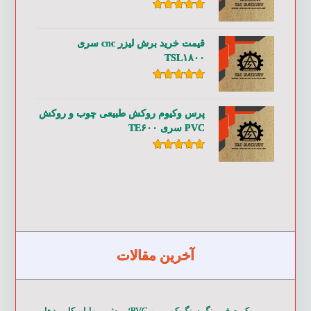
امتیاز
۵.۰۰
از ۵
قیمت خرید برش لیزر cnc سری
TSL۱۸۰۰
امتیاز
۵.۰۰
از ۵
پرس وکیوم روکش طبیعی چوب و روکش
PVC سری TE۶۰۰
امتیاز
۵.۰۰
از ۵
آخرین مقالات
وکیوم فرمینگ سنگ کورین و PVC؛ روش، مزایا و کاربردها