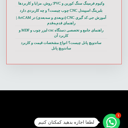
وکیوم فرمینگ سنگ کورین و PVC؛ روش، مزایا و کاربردها
بلبرینگ اسپیندل CNC چوب چیست؟ و چه کاربردی دارد
آموزش جی کد گیری CNC (دوبعدی و سه‌بعدی) در ArtCAM |
راهنمای قدم‌به‌قدم
راهنمای جامع و تخصصی دستگاه cnc لیزر چوب و MDF و
کاربرد آن
ساندویچ پانل چیست؟ انواع مشخصات قیمت و کاربرد
ساندویچ پانل
۱
لطفا اجازه بدهید کمکتان کنیم