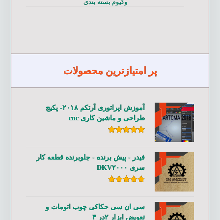
وکیوم بسته بندی
پر امتیازترین محصولات
آموزش اپراتوری آرتکم ۲۰۱۸- پکیج
طراحی و ماشین کاری cnc
امتیاز
۵.۰۰
از ۵
فیدر - پیش برنده - جلوبرنده قطعه کار
سری DKV۲۰۰۰
امتیاز
۵.۰۰
از ۵
سی ان سی حکاکی چوب اتومات و
تعویض ابزار ۲در ۴