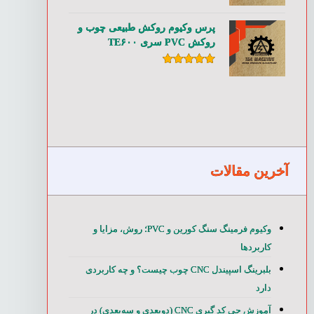
امتیاز
۵.۰۰
از ۵
پرس وکیوم روکش طبیعی چوب و
روکش PVC سری TE۶۰۰
امتیاز
۵.۰۰
از ۵
آخرین مقالات
وکیوم فرمینگ سنگ کورین و PVC؛ روش، مزایا و
کاربردها
بلبرینگ اسپیندل CNC چوب چیست؟ و چه کاربردی
دارد
آموزش جی کد گیری CNC (دوبعدی و سه‌بعدی) در