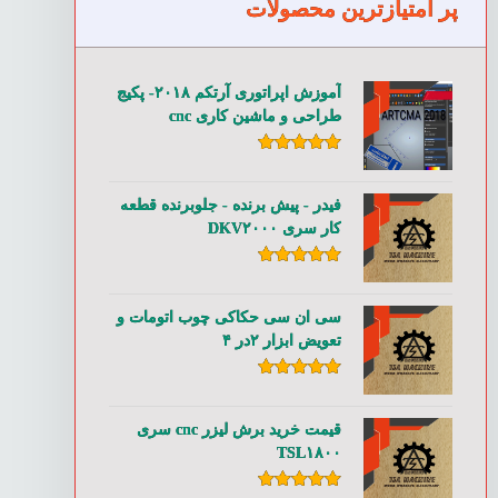
پر امتیازترین محصولات
آموزش اپراتوری آرتکم ۲۰۱۸- پکیج
طراحی و ماشین کاری cnc
امتیاز
۵.۰۰
از ۵
فیدر - پیش برنده - جلوبرنده قطعه
کار سری DKV۲۰۰۰
امتیاز
۵.۰۰
از ۵
سی ان سی حکاکی چوب اتومات و
تعویض ابزار ۲در ۴
امتیاز
۵.۰۰
از ۵
قیمت خرید برش لیزر cnc سری
TSL۱۸۰۰