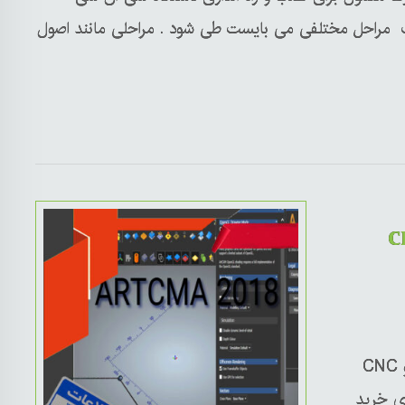
مراحل مختلفی می بایست طی شود . مراحلی مانند اصول
cnc چوب،cnc
به طو کلی کاربر با خرید دستگاه cnc چوب،cnc سنگ و CNC
ی خرید