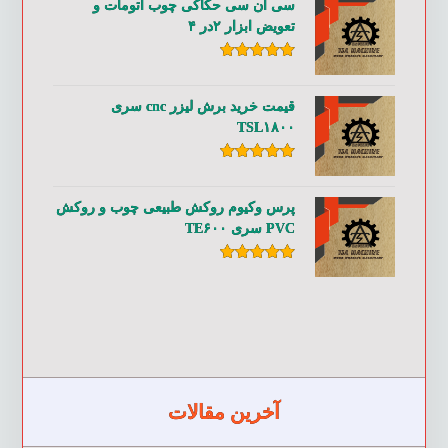
سی ان سی حکاکی چوب اتومات و
تعویض ابزار ۲در ۴
امتیاز
۵.۰۰
از ۵
قیمت خرید برش لیزر cnc سری
TSL۱۸۰۰
امتیاز
۵.۰۰
از ۵
پرس وکیوم روکش طبیعی چوب و روکش
PVC سری TE۶۰۰
امتیاز
۵.۰۰
از ۵
آخرین مقالات