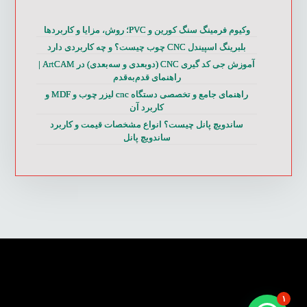
وکیوم فرمینگ سنگ کورین و PVC؛ روش، مزایا و کاربردها
بلبرینگ اسپیندل CNC چوب چیست؟ و چه کاربردی دارد
آموزش جی کد گیری CNC (دوبعدی و سه‌بعدی) در ArtCAM |
راهنمای قدم‌به‌قدم
راهنمای جامع و تخصصی دستگاه cnc لیزر چوب و MDF و
کاربرد آن
ساندویچ پانل چیست؟ انواع مشخصات قیمت و کاربرد
ساندویچ پانل
۱