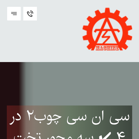
سی ان سی چوب۲ در
۴ ✔️ سه محور تخت