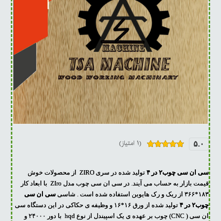
(۱ امتیاز)
۵.۰
۱
امتیازدهی
۵.۰۰
از ۵
در
سی ان سی چوب۲ در ۴
تولید شده در سری ZIRO از محصولات خوش
امتیازدهی
مشتری
قیمت بازار به حساب می آیند. در سی ان سی چوب مدل ZIro با ابعاد کار
۱۸۳*۳۶۶ از ریک و رک هایوین استفاده شده است . شاسی
سی ان سی
چوب۲ در ۴
تولید شده از ورق ۱۶*۱۶ و وظیفه ی حکاکی در این دستگاه سی
ان سی ( CNC) چوب بر عهده ی یک اسپیندل از نوع hqd با دور ۲۴۰۰۰ و