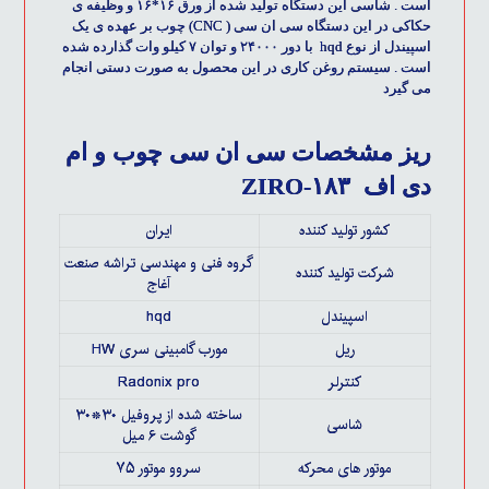
است . شاسی این دستگاه تولید شده از ورق ۱۶*۱۶ و وظیفه ی
حکاکی در این دستگاه سی ان سی ( CNC) چوب بر عهده ی یک
اسپیندل از نوع hqd با دور ۲۴۰۰۰ و توان ۷ کیلو وات گذارده شده
است . سیستم روغن کاری در این محصول به صورت دستی انجام
می گیرد
ریز مشخصات سی ان سی چوب و ام
دی اف ZIRO-۱۸۳
کشور تولید کننده
ایران
گروه فنی و مهندسی تراشه صنعت
شرکت تولید کننده
آغاج
اسپیندل
hqd
ریل
مورب گامبینی سری HW
کنترلر
Radonix pro
ساخته شده از پروفیل ۳۰*۳۰
شاسی
گوشت ۶ میل
موتور های محرکه
سروو موتور ۷۵