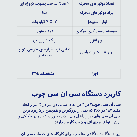
تعداد موتور های محرکه
۴ عدد/ ساخت بصورت دروازه ای
برند موتور های محرکه
دلتا
توان اسپیندل
۷.۵-۱۱ کیلو وات
سیستم روغن کاری مرکزی
دارد / منوال
نرم افزار
ارتکم / پاورمیل
تمامی نرم افزار های طراحی دو و
نرم افزار های طراحی
سه بعدی
اجزا
مشخصات %۳
کاربرد دستگاه سی ان سی چوب
سی ان سی چوب۲ در ۴
در ابعاد اسمی دو متر در ۴ متر و ابعاد
مفید ۱۸۳ در ۳۶۶ که یکی از بزرگترین و همچنین پرکاربرد ترین
سی ان سی های بازار داخل می باشد بصورت عمده در حکاکی و
برش انواع ام دی اف و چوب کاربرد دارند
این دستگاه دستگاهی مناسب برای کارگاه های خدمات
سی ان