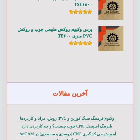
TSL۱۸۰۰
امتیاز
۵.۰۰
از ۵
پرس وکیوم روکش طبیعی چوب و روکش
PVC سری TE۶۰۰
امتیاز
۵.۰۰
از ۵
آخرین مقالات
وکیوم فرمینگ سنگ کورین و PVC؛ روش، مزایا و کاربردها
بلبرینگ اسپیندل CNC چوب چیست؟ و چه کاربردی دارد
آموزش جی کد گیری CNC (دوبعدی و سه‌بعدی) در ArtCAM |
راهنمای قدم‌به‌قدم