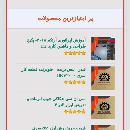
پر امتیازترین محصولات
آموزش اپراتوری آرتکم ۲۰۱۸- پکیج
طراحی و ماشین کاری cnc
امتیاز
۵.۰۰
از ۵
فیدر - پیش برنده - جلوبرنده قطعه کار
سری DKV۲۰۰۰
امتیاز
۵.۰۰
از ۵
سی ان سی حکاکی چوب اتومات و
تعویض ابزار ۲در ۴
امتیاز
۵.۰۰
از ۵
قیمت خرید برش لیزر cnc سری