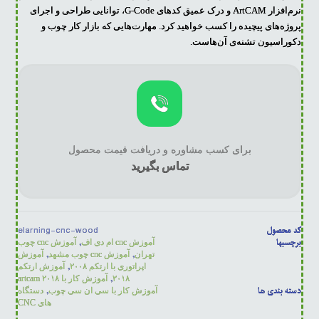
نرم‌افزار ArtCAM و درک عمیق کدهای G-Code، توانایی طراحی و اجرای
پروژه‌های پیچیده را کسب خواهید کرد. مهارت‌هایی که بازار کار چوب و
دکوراسیون تشنه‌ی آن‌هاست.
برای کسب مشاوره و دریافت قیمت محصول
تماس بگیرید
کد محصول
elarning-cnc-wood
برچسبها
,
آموزش cnc ام دی اف
آموزش cnc چوب
,
,
تهران
آموزش cnc چوب مشهد
آموزش
,
اپراتوری با ارتکم ۲۰۰۸
آموزش ارتکم
,
۲۰۱۸
آموزش کار با artcam ۲۰۱۸
دسته بندی ها
,
آموزش کار با سی ان سی چوب
دستگاه
های CNC