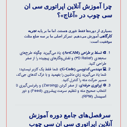
چرا آموزش آنلاین اپراتوری سی ان
سی چوب در «آغاج»؟
بسیاری از دوره‌ها فقط تئوری هستند، اما ما بر پایه
تجربه
کارگاهی
آموزش می‌دهیم. تمرکز اصلی ما بر سه ضلع مثلث
موفقیت است:
🎨 تسلط بر طراحی (
):
یاد می‌گیرید چگونه طرح‌های
ArtCAM
سه‌بعدی (۳D Relief) و نقش‌ونگارهای پیچیده را از صفر
طراحی کنید.
💻 مهندسی کدنویسی (
):
شما فقط یک کاربر نیستید؛
G-Code
شما یاد می‌گیرید زبانِ ماشین را بفهمید و با درک کدهای جی‌کد،
مسیر حرکت مته را کنترل کنید.
⚙️ اپراتوری حرفه‌ای:
از صفر کردن (Zeroing) و رفرنس‌گیری تا
انتخاب صحیح مته و تنظیم سرعت پیشروی (Feed) و دور
(RPM).
اسپیندل
سرفصل‌های جامع دوره آموزش
آنلاین اپراتوری سی ان سی چوب