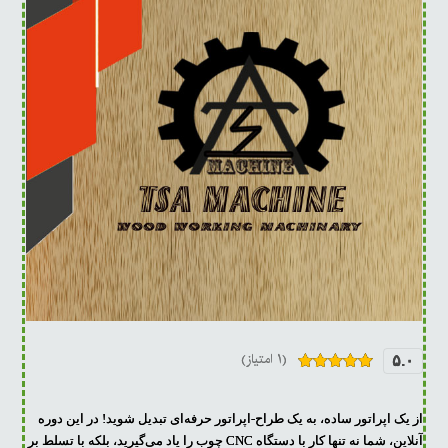
(۱ امتیاز)
۵.۰
۱
امتیازدهی
۵.۰۰
از ۵
در
از یک اپراتور ساده، به یک طراح-اپراتور حرفه‌ای تبدیل شوید! در این دوره
امتیازدهی
مشتری
آنلاین، شما نه تنها کار با دستگاه CNC چوب را یاد می‌گیرید، بلکه با تسلط بر