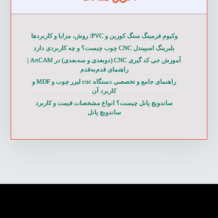
وکیوم فرمینگ سنگ کورین و PVC؛ روش، مزایا و کاربردها
بلبرینگ اسپیندل CNC چوب چیست؟ و چه کاربردی دارد
آموزش جی کد گیری CNC (دوبعدی و سه‌بعدی) در ArtCAM |
راهنمای قدم‌به‌قدم
راهنمای جامع و تخصصی دستگاه cnc لیزر چوب و MDF و
کاربرد آن
ساندویچ پانل چیست؟ انواع مشخصات قیمت و کاربرد
ساندویچ پانل