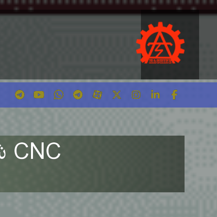
CNC شیشه و برش آیینه سری TS۲۵۰