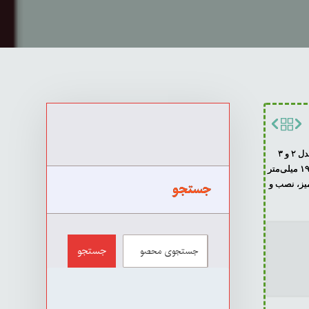
سری TS۲۵۰ با طراحی منحصربه‌فرد در دو مدل ۲ و ۳
با ضخامت ۱ تا ۱۹ میلی‌متر
جستجو
یز، نصب و
جستجو