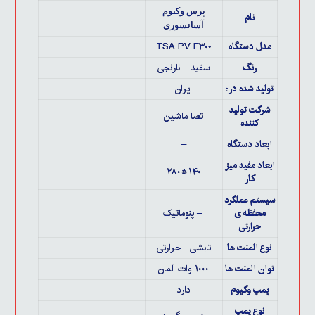
پرس وکیوم
نام
آسانسوری
مدل دستگاه
TSA PV E۳۰۰
رنگ
سفید – نارنجی
تولید شده در :
ایران
شرکت تولید
تصا ماشین
کننده
ابعاد دستگاه
–
ابعاد مفید میز
۱۴۰*۲۸۰
کار
سیستم عملکرد
محفظه ی
– پنوماتیک
حرارتی
نوع المنت ها
تابشی -حرارتی
توان المنت ها
۱۰۰۰ وات آلمان
پمپ وکیوم
دارد
نوع پمپ