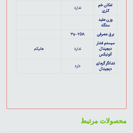
امکان خم
ندارد
کاری
وزن مفید
ستگاه
برق مصرفی
۳φ-۲۵A
سیستم فشار
دیجیتال
ندارد
هانیکم
آتونیکس
نشانگر گرمای
دارد
دیجیتال
محصولات مرتبط