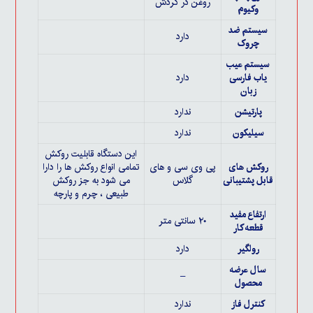
روغن در گردش
وکیوم
سیستم ضد
دارد
چروک
سیستم عیب
یاب فارسی
دارد
زبان
پارتیشن
ندارد
سیلیکون
ندارد
این دستگاه قابلیت روکش
روکش های
پی وی سی و های
تمامی انواع روکش ها را دارا
قابل پشتیبانی
گلاس
می شود به جز روکش
طبیعی ، چرم و پارچه
ارتفاع مفید
۲۰ سانتی متر
قطعه کار
رولگیر
دارد
سال عرضه
–
محصول
کنترل فاز
ندارد