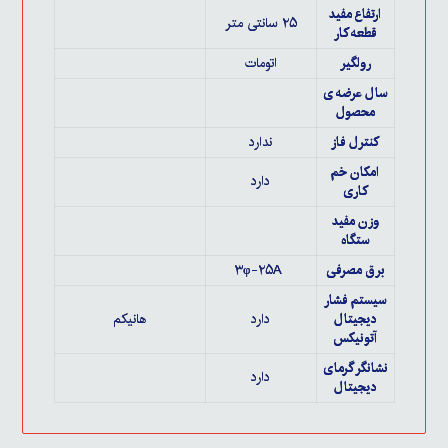
ارتفاع مفید
۲۵ سانتی متر
قطعه کار
رولگیر
اتومات
سال عرضه ی
محصول
کنترل فاز
ندارد
امکان خم
دارد
کاری
وزن مفید
ستگاه
برق مصرفی
۳φ-۲۵A
سیستم فشار
دیجیتال
دارد
هانیکم
آتونیکس
نشانگر گرمای
دارد
دیجیتال