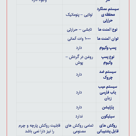
سیستم عملکرد
محفظه ی
لولایی – پنوماتیک
حرارتی
نوع المنت ها
تابشی – حرارتی
توان المنت ها
۱۰۰۰ وات آلمانی
پمپ وکیوم
دارد
نوع پمپ
روغن در گردش –
وکیوم
پوش
سیستم ضد
دارد
چروک
سیستم عیب
یاب فارسی
دارد
زبان
پارتیشن
دارد
سیلیکون
ندارد
روکش های
تمامی روکش های
قابلیت روکش پارچه و چرم
قابل پشتیبانی
مصنوعی
را نیز دارا نمی باشد