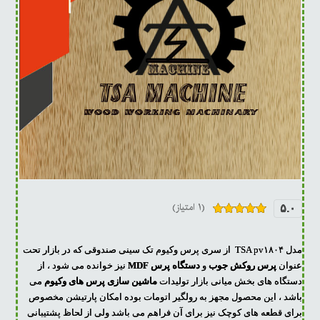
(۱ امتیاز)
۵.۰
۱
امتیازدهی
۵.۰۰
از ۵
در
مدل TSA pv۱۸۰۴ از سری پرس وکیوم تک سینی صندوقی که در بازار تحت
امتیازدهی
مشتری
عنوان
پرس روکش جوب
و
دستگاه پرس MDF
نیز خوانده می شود ، از
دستگاه های بخش میانی بازار تولیدات
ماشین سازی پرس های وکیوم
می
باشد ، این محصول مجهز به رولگیر اتومات بوده امکان پارتیشن مخصوص
برای قطعه های کوچک نیز برای آن فراهم می باشد ولی از لحاظ پشتیبانی