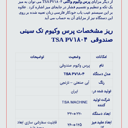
از دیگر مزایای
پرس وکیوم واگنی
TSA PV۱۸۰۴ می توان به میز
یک تکه و تنطیم و تقسیم فشار در جایجای میز اشاره کرد . علاوه
بر این سیستم عیب یاب خودکار فارسی زبان تعبیه شده بر روی
این دستگاه نیز از مزایای آن به حساب می آید
ریز مشخصات پرس وکیوم تک سینی
صندوقی TSA PV۱۸۰۴
امکانات
وضعیت
توضیحات
نام
پرس وکیوم صندوقی
مدل دستگاه
TSA PV۱۸۰۴
رنگ
آبی صنعتی – نارنجی
تولید شده در :
ایران
شرکت تولید
TSA MACHINE
کننده
ابعاد دستگاه
۲۲۰*۳۲۰
ابعاد مفید میز
قابلیت سفارشی سازی ابعاد
۱۲۵*۲۶۰
کار
وجود دارد