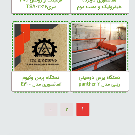
آسانسوری کارکرده
فرمینگ و روکش Pvc
هیدرولیک و دست دوم
سریTSA-۳×۱۶
دستگاه پرس دوسینی
دستگاه پرس وکیوم
ریلی مدل panther ۲
آسانسوری مدل E۳۰۰
۱
←
۲