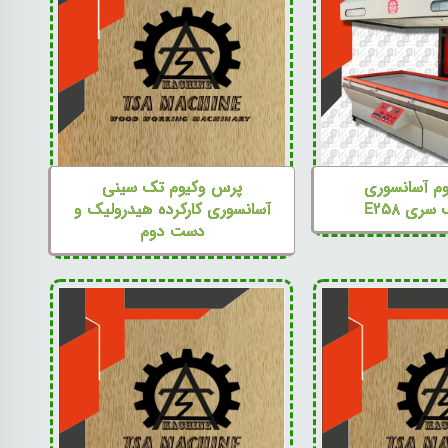
م آسانسوری
پرس وکیوم تک سینی
ری E۲۵۸
آسانسوری کارکرده هیدرولیک و
دست دوم