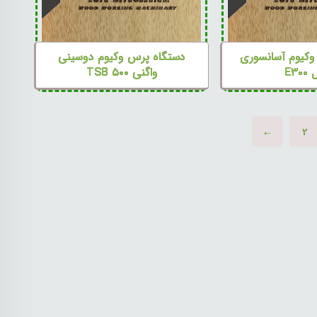
وکیوم آسانسوری
دستگاه پرس وکیوم دوسینی
E۳۰
واگنی TSB ۵۰۰
←
۲