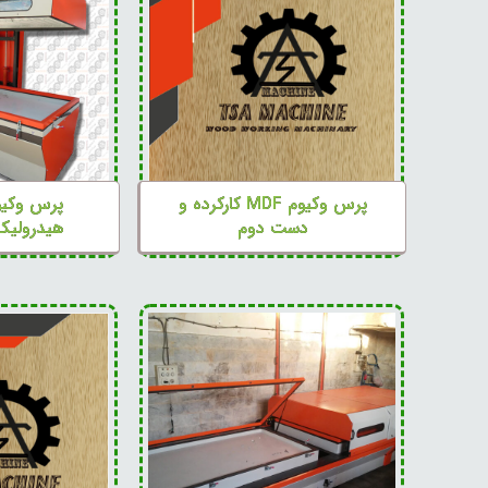
پرس وکیوم MDF کارکرده و
پرس وکیو
دست دوم
هیدرولیک س