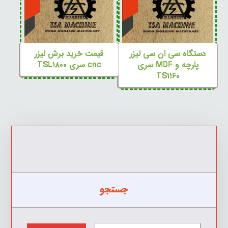
دستگاه سی ان سی لیزر
قیمت خرید برش لیزر
پارچه و MDF سری
cnc سری TSL۱۸۰۰
TS۱۱۶۰
جستجو