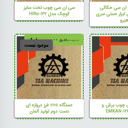
 ان سی حکاکی
سی ان سی چوب تخت سایز
ابزار دستی سری
کوچک مدل HIRo-۱۲۲
یرو
۸۰,۰۰۰,۰۰۰
﷼
۸۴,۰۰۰,۰۰۰
﷼
موجود نیست
 چوب برش و
دستگاه cnc فرز دروازه ای
دست دوم تولید آلمان