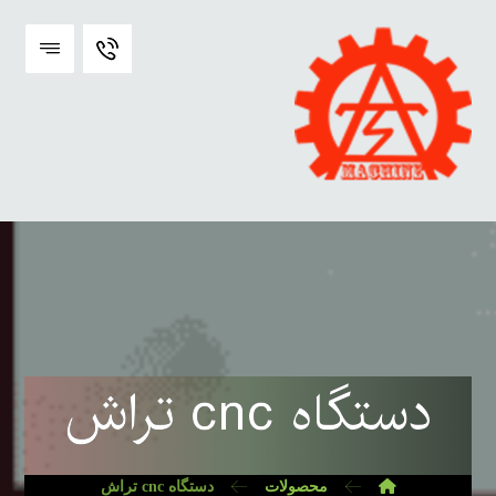
دستگاه cnc تراش
محصولات
دستگاه cnc تراش