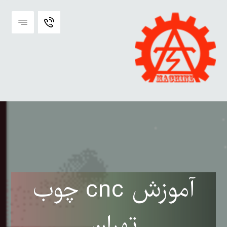
آموزش cnc چوب
تهران